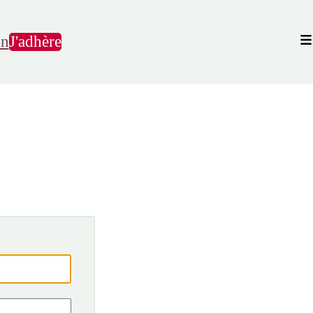
on
J'adhère