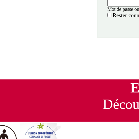
Mot de passe ou
Rester conn
E
Découv