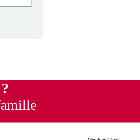
 ?
famille
Mentions Légals